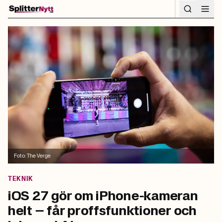
Hoppa till innehåll
Foto:
The Verge
TEKNIK
iOS 27 gör om iPhone-kameran
helt – får proffsfunktioner och