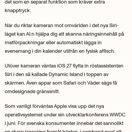
det som en separat funktion som kräver extra
knapptryck.
När du riktar kameran mot omvärlden i det nya Siri-
läget kan AI:n hjälpa dig att skanna näringsinnehåll på
matförpackningar eller automatiskt lägga in
evenemang i din kalender utifrån en fysisk affisch.
Utöver kameran väntas iOS 27 flytta in röstassistenten
Siri i den så kallade Dynamic Island i toppen av
skärmen. Även appar som Safari och Väder sägs få
omdesignade gränssnitt.
Som vanligt förväntas Apple visa upp det nya
operativsystemet under sin utvecklarkonferens WWDC
i juni. För svenska konsumenter innebär det sannolikt
en skarp lansering framåt hösten, i samband med att