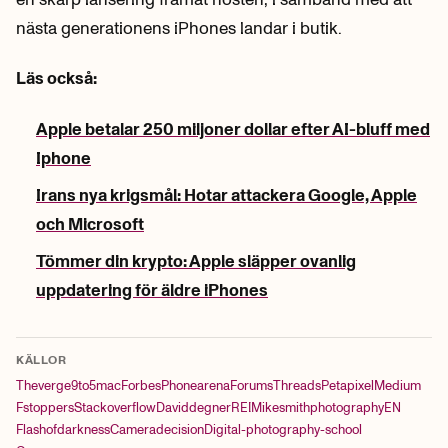
nästa generationens iPhones landar i butik.
Läs också:
Apple betalar 250 miljoner dollar efter AI-bluff med
Iphone
Irans nya krigsmål: Hotar attackera Google, Apple
och Microsoft
Tömmer din krypto: Apple släpper ovanlig
uppdatering för äldre iPhones
KÄLLOR
Theverge
9to5mac
Forbes
Phonearena
Forums
Threads
Petapixel
Medium
Fstoppers
Stackoverflow
Daviddegner
REI
Mikesmithphotography
EN
Flashofdarkness
Cameradecision
Digital-photography-school