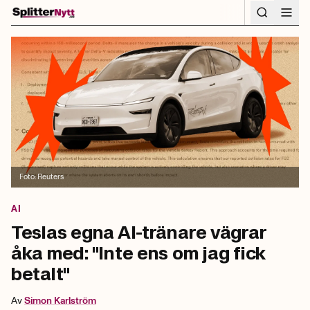
Hoppa till innehåll
Foto:
Reuters
AI
Teslas egna AI-tränare vägrar
åka med: "Inte ens om jag fick
betalt"
Av
Simon
Karlström