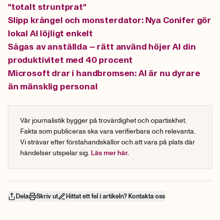
"totalt struntprat"
Slipp krångel och monsterdator: Nya Conifer gör
lokal AI löjligt enkelt
Sågas av anställda – rätt använd höjer AI din
produktivitet med 40 procent
Microsoft drar i handbromsen: AI är nu dyrare
än mänsklig personal
Vår journalistik bygger på trovärdighet och opartiskhet.
Fakta som publiceras ska vara verifierbara och relevanta.
Vi strävar efter förstahandskällor och att vara på plats där
händelser utspelar sig.
Läs mer här.
Dela
Skriv ut
Hittat ett fel i artikeln? Kontakta oss