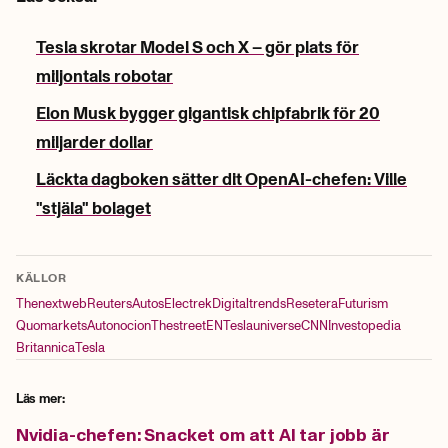
Tesla skrotar Model S och X – gör plats för
miljontals robotar
Elon Musk bygger gigantisk chipfabrik för 20
miljarder dollar
Läckta dagboken sätter dit OpenAI-chefen: Ville
"stjäla" bolaget
KÄLLOR
Thenextweb
Reuters
Autos
Electrek
Digitaltrends
Resetera
Futurism
Quomarkets
Autonocion
Thestreet
EN
Teslauniverse
CNN
Investopedia
Britannica
Tesla
Läs mer:
Nvidia-chefen: Snacket om att AI tar jobb är