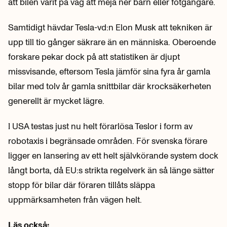
att bilen varit på väg att meja ner barn eller fotgängare.
Samtidigt hävdar Tesla-vd:n Elon Musk att tekniken är
upp till tio gånger säkrare än en människa. Oberoende
forskare pekar dock på att statistiken är djupt
missvisande, eftersom Tesla jämför sina fyra år gamla
bilar med tolv år gamla snittbilar där krocksäkerheten
generellt är mycket lägre.
I USA testas just nu helt förarlösa Teslor i form av
robotaxis i begränsade områden. För svenska förare
ligger en lansering av ett helt självkörande system dock
långt borta, då EU:s strikta regelverk än så länge sätter
stopp för bilar där föraren tillåts släppa
uppmärksamheten från vägen helt.
Läs också: