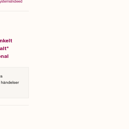
ystems
Indeed
enkelt
alt"
onal
ra
r händelser