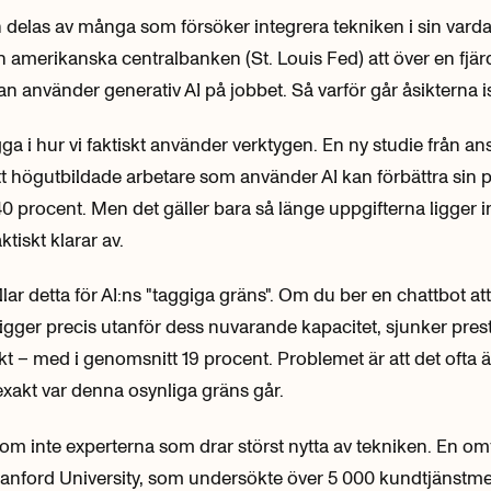
 delas av många som försöker integrera tekniken i sin vard
ån amerikanska centralbanken (St. Louis Fed) att över en fjär
an använder generativ AI på jobbet. Så varför går åsikterna i
gga i hur vi faktiskt använder verktygen. En ny studie från a
tt högutbildade arbetare som använder AI kan förbättra sin p
0 procent. Men det gäller bara så länge uppgifterna ligger
ktiskt klarar av.
lar detta för AI:ns "taggiga gräns". Om du ber en chattbot att
igger precis utanför dess nuvarande kapacitet, sjunker prest
skt – med i genomsnitt 19 procent. Problemet är att det ofta är
xakt var denna osynliga gräns går.
om inte experterna som drar störst nytta av tekniken. En o
Stanford University, som undersökte över 5 000 kundtjänstm