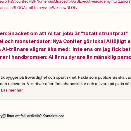
eworks
Stlouisfed
HBR
Numerous
Microsoft
HAYS
Executiveacademy
Intuit
Labors
rahealth
BLOG
Aippt
Historyskills
Wikihow
BLOG
en: Snacket om att AI tar jobb är "totalt struntprat"
l och monsterdator: Nya Conifer gör lokal AI löjligt 
 AI-tränare vägrar åka med: "Inte ens om jag fick bet
rar i handbromsen: AI är nu dyrare än mänsklig pers
stik bygger på trovärdighet och opartiskhet. Fakta som publiceras ska va
 och relevanta. Vi strävar efter förstahandskällor och att vara på plats dä
.
Läs mer här.
t
Hittat ett fel i artikeln? Kontakta oss