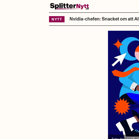
Hoppa till innehåll
Nvidia-chefen: Snacket om att AI t
NYTT