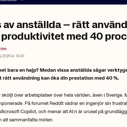
iness Review
 av anställda – rätt använd
n produktivitet med 40 pro
tröm
j 2026 kl. 14:30
bet bara en hajp? Medan vissa anställda sågar verktyge
tt rätt användning kan öka din prestation med 40 %.
 sköljt över arbetsplatser över hela världen, även i Sverige.
 imponerade. På forumet Reddit vädrar en ingenjör sin frustra
Microsoft Copilot, och menar att AI:n är urusel på grundläg
m att sammanfatta möten.