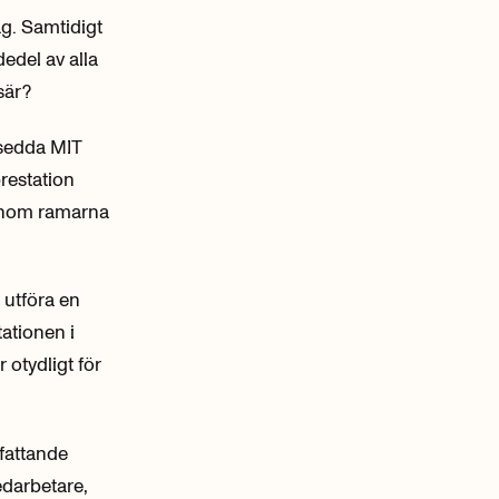
ag. Samtidigt
dedel av alla
sär?
nsedda MIT
restation
 inom ramarna
 utföra en
ationen i
 otydligt för
mfattande
edarbetare,