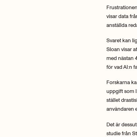
Frustrationen
visar data fr
anställda red
Svaret kan li
Sloan visar a
med nästan 4
för vad AI:n fa
Forskarna kal
uppgift som l
stället drasti
användaren e
Det är dessut
studie från 