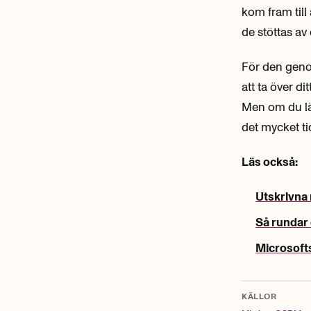
kom fram till
de stöttas av 
För den genom
att ta över d
Men om du lär
det mycket ti
Läs också:
Utskrivna 
Så rundar 
Microsofts 
KÄLLOR