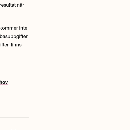
resultat när
I kommer inte
 basuppgifter.
ter, finns
ehov