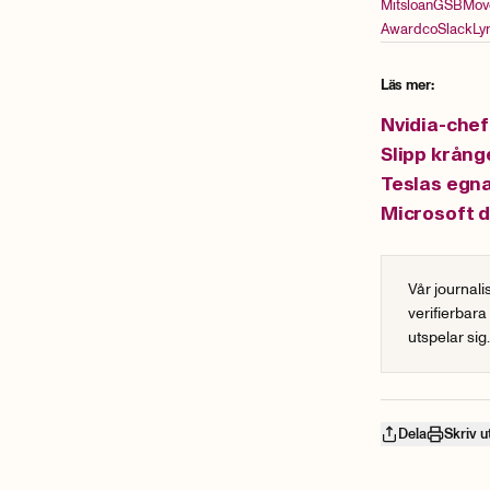
Mitsloan
GSB
Mov
Awardco
Slack
Ly
Läs mer:
Nvidia-chef
Slipp krånge
Teslas egna
Microsoft d
Vår journali
verifierbara
utspelar sig
Dela
Skriv u