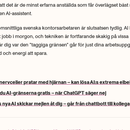
 att det är de minst erfarna anställda som får överlägset bäst 
en AI-assistent.
snittliga svenska kontorsarbetaren är slutsatsen tydlig. A
itt jobb i morgon, och tekniken är fortfarande skakig på vissa
 dig var den "taggiga gränsen" går för just dina arbetsuppgif
d och energi att spara.
nervceller pratar med hjärnan – kan lösa AI:s extrema elb
du AI-gränserna gratis – när ChatGPT säger nej
nya AI skickar mejlen åt dig – går från chattbott till kollega