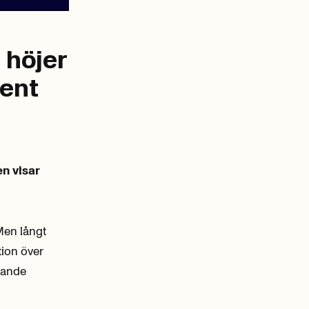
 höjer
cent
n visar
 Men långt
tion över
gande