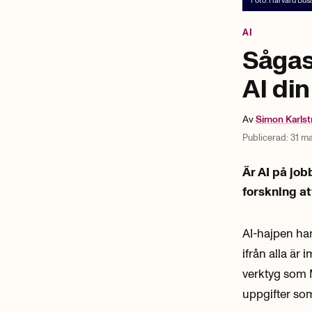
Foto:
Harvard Bus
AI
Sågas
AI di
Av
Simon
Karls
Publicerad:
31 ma
Är AI på job
forskning a
AI-hajpen har
ifrån alla är
verktyg som 
uppgifter so