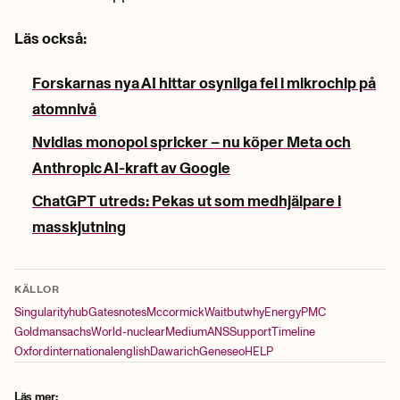
Läs också:
Forskarnas nya AI hittar osynliga fel i mikrochip på
atomnivå
Nvidias monopol spricker – nu köper Meta och
Anthropic AI-kraft av Google
ChatGPT utreds: Pekas ut som medhjälpare i
masskjutning
KÄLLOR
Singularityhub
Gatesnotes
Mccormick
Waitbutwhy
Energy
PMC
Goldmansachs
World-nuclear
Medium
ANS
Support
Timeline
Oxfordinternationalenglish
Dawarich
Geneseo
HELP
Läs mer: