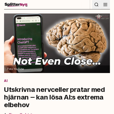
Hoppa till innehåll
Foto:
YouTube
AI
Utskrivna nervceller pratar med
hjärnan – kan lösa AI:s extrema
elbehov