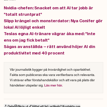
Nvidia-chefen: Snacket om att AI tar jobb är
"totalt struntprat"
Slipp krångel och monsterdator: Nya Conifer gör
lokal AI löjligt enkelt
Teslas egna AI-tränare vägrar åka med: "Inte
ens om jag fick betalt"
Sågas av anställda – rätt använd höjer AI din
produktivitet med 40 procent
Vår journalistik bygger på trovärdighet och opartiskhet.
Fakta som publiceras ska vara verifierbara och relevanta.
Vi strävar efter förstahandskällor och att vara på plats där
händelser utspelar sig.
Läs mer här.
Dela
Skriv ut
Hittat ett fel i artikeln? Kontakta oss