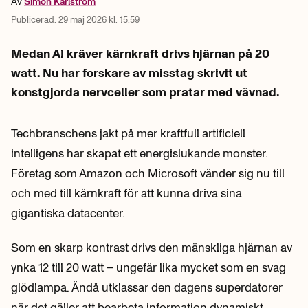
Av
Simon
Karlström
Publicerad:
29 maj 2026 kl. 15:59
Medan AI kräver kärnkraft drivs hjärnan på 20
watt. Nu har forskare av misstag skrivit ut
konstgjorda nervceller som pratar med vävnad.
Techbranschens jakt på mer kraftfull artificiell
intelligens har skapat ett energislukande monster.
Företag som Amazon och Microsoft vänder sig nu till
och med till kärnkraft för att kunna driva sina
gigantiska datacenter.
Som en skarp kontrast drivs den mänskliga hjärnan av
ynka 12 till 20 watt – ungefär lika mycket som en svag
glödlampa. Ändå utklassar den dagens superdatorer
när det gäller att bearbeta information dynamiskt.