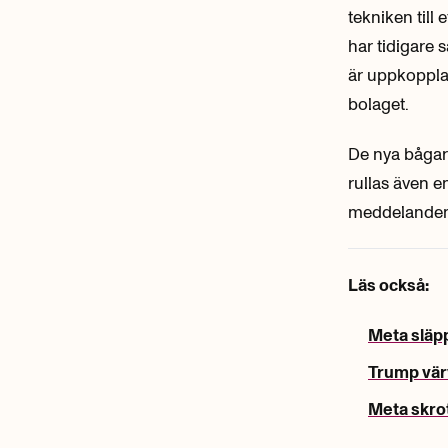
tekniken till
har tidigare s
är uppkopplad
bolaget.
De nya bågarn
rullas även 
meddelanden i
Läs också:
Meta släpp
Trump värv
Meta skrot