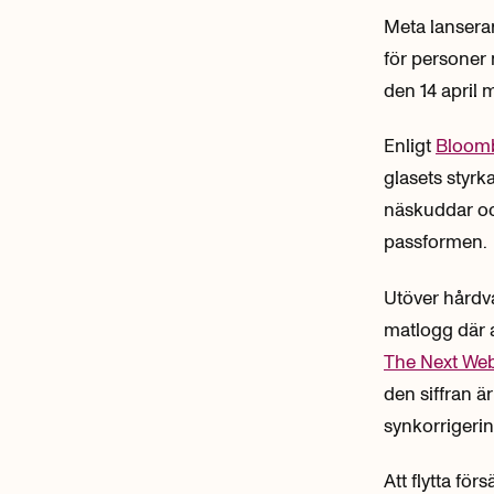
Meta lansera
för personer
den 14 april 
Enligt
Bloom
glasets styrk
näskuddar och
passformen.
Utöver hårdv
matlogg där a
The Next We
den siffran ä
synkorrigerin
Att flytta för