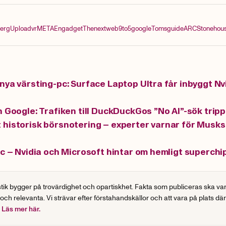
erg
Uploadvr
META
Engadget
Thenextweb
9to5google
Tomsguide
ARC
Stoneho
nya värsting-pc: Surface Laptop Ultra får inbyggt Nv
n Google: Trafiken till DuckDuckGos ”No AI”-sök tripp
historisk börsnotering – experter varnar för Musks
pc – Nvidia och Microsoft hintar om hemligt superchi
stik bygger på trovärdighet och opartiskhet. Fakta som publiceras ska va
 och relevanta. Vi strävar efter förstahandskällor och att vara på plats dä
.
Läs mer här.