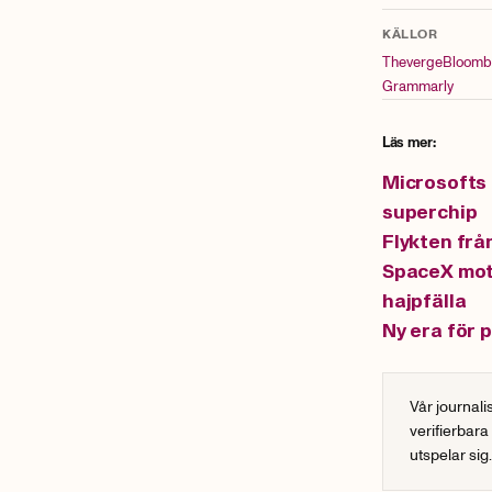
KÄLLOR
Theverge
Bloomb
Grammarly
Läs mer:
Microsofts 
superchip
Flykten frå
SpaceX mot 
hajpfälla
Ny era för 
Vår journali
verifierbara
utspelar sig