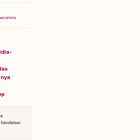
usecomms
idia-
las
 nya
pp
ra
r händelser