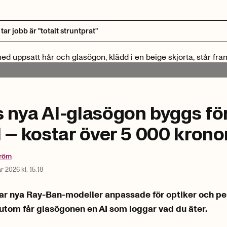
ar jobb är "totalt struntprat"
 nya AI-glasögon byggs fö
l – kostar över 5 000 krono
tröm
r 2026 kl. 15:18
ar nya Ray-Ban-modeller anpassade för optiker och p
sutom får glasögonen en AI som loggar vad du äter.