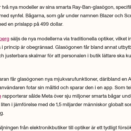
r två nya modeller av sina smarta Ray-Ban-glasögon, specif
 med synfel. Bågarna, som går under namnen Blazer och Scr
med en prislapp på 499 dollar.
berg
säljs de nya modellerna via traditionella optiker, vilket 
a i princip är obegränsad. Glasögonen får bland annat utbyt
 justerbara skalmar för att personalen i butik lättare ska 
aran får glasögonen nya mjukvarufunktioner, däribland en 
nvändaren fotar sin måltid och sparar den i en app. Som te
b
rapporterar sålde Meta över sju miljoner smarta bågar un
r liten i jämförelse med de 1,5 miljarder människor globalt 
g.
säljningen från elektronikbutiker till optiker är ett tydligt försö