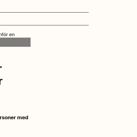
r
r
ersoner med