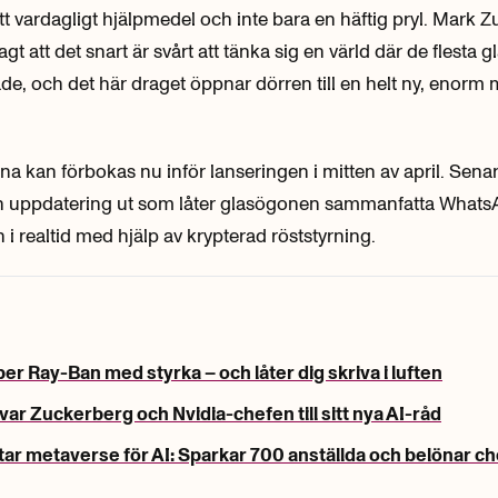
 ett vardagligt hjälpmedel och inte bara en häftig pryl. Mark 
agt att det snart är svårt att tänka sig en värld där de flesta 
e, och det här draget öppnar dörren till en helt ny, enorm
a kan förbokas nu inför lanseringen i mitten av april. Sen
en uppdatering ut som låter glasögonen sammanfatta Whats
 realtid med hjälp av krypterad röststyrning.
er Ray-Ban med styrka – och låter dig skriva i luften
ar Zuckerberg och Nvidia-chefen till sitt nya AI-råd
ar metaverse för AI: Sparkar 700 anställda och belönar ch