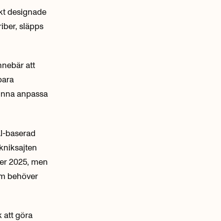
ikt designade
iber, släpps
innebär att
bara
kunna anpassa
AI-baserad
kniksajten
der 2025, men
som behöver
k att göra