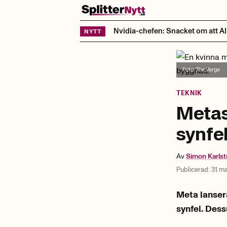
Hoppa till innehåll
Nvidia-chefen: Snacket om att AI t
NYTT
Foto:
The Verge
TEKNIK
Metas
synfe
Av
Simon
Karls
Publicerad:
31 ma
Meta lanser
synfel. Des