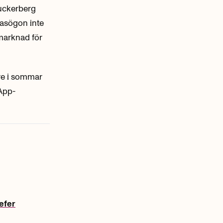
Zuckerberg
glasögon inte
 marknad för
are i sommar
App-
efer