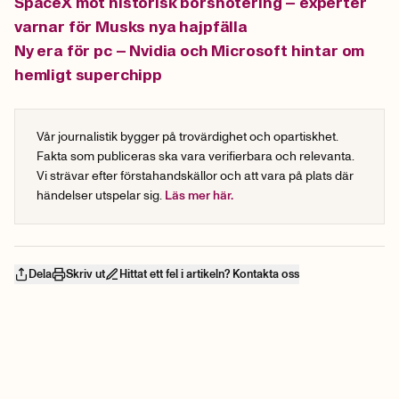
SpaceX mot historisk börsnotering – experter
varnar för Musks nya hajpfälla
Ny era för pc – Nvidia och Microsoft hintar om
hemligt superchipp
Vår journalistik bygger på trovärdighet och opartiskhet.
Fakta som publiceras ska vara verifierbara och relevanta.
Vi strävar efter förstahandskällor och att vara på plats där
händelser utspelar sig.
Läs mer här.
Dela
Skriv ut
Hittat ett fel i artikeln? Kontakta oss