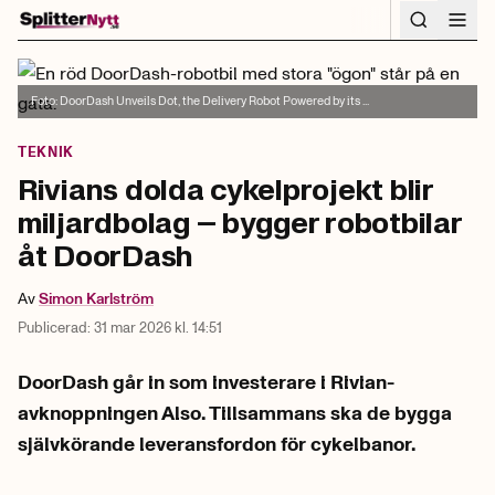
Hoppa till innehåll
Foto:
DoorDash Unveils Dot, the Delivery Robot Powered by its ...
TEKNIK
Rivians dolda cykelprojekt blir
miljardbolag – bygger robotbilar
åt DoorDash
Av
Simon
Karlström
Publicerad:
31 mar 2026 kl. 14:51
DoorDash går in som investerare i Rivian-
avknoppningen Also. Tillsammans ska de bygga
självkörande leveransfordon för cykelbanor.