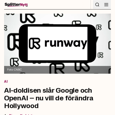
Hoppa till innehåll
Foto:
CNBC
AI
AI-doldisen slår Google och
OpenAI – nu vill de förändra
Hollywood