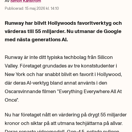
Av
Simon
Karlström
Publicerad:
15 maj 2026 kl. 14:10
Runway har blivit Hollywoods favoritverktyg och
värderas till 55 miljarder. Nu utmanar de Google
med nästa generations AI.
Runway är inte ditt typiska techbolag från Silicon
Valley. Företaget grundades av tre konststudenter i
New York och har snabbt blivit en favorit i Hollywood,
där deras AI-verktyg bland annat använts i den
Oscarsvinnande filmen "Everything Everywhere All At
Once".
Nu har företaget nått en värdering på drygt 55 miljarder
kronor och siktar på att utmana techjättarna på allvar.
Deras senaste videomodell, Gen-4.5, petade nyligen