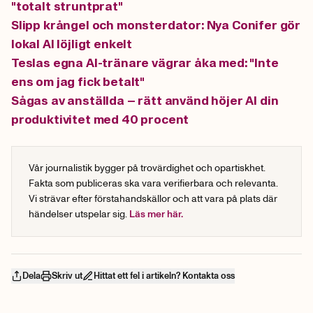
"totalt struntprat"
Slipp krångel och monsterdator: Nya Conifer gör
lokal AI löjligt enkelt
Teslas egna AI-tränare vägrar åka med: "Inte
ens om jag fick betalt"
Sågas av anställda – rätt använd höjer AI din
produktivitet med 40 procent
Vår journalistik bygger på trovärdighet och opartiskhet.
Fakta som publiceras ska vara verifierbara och relevanta.
Vi strävar efter förstahandskällor och att vara på plats där
händelser utspelar sig.
Läs mer här.
Dela
Skriv ut
Hittat ett fel i artikeln? Kontakta oss