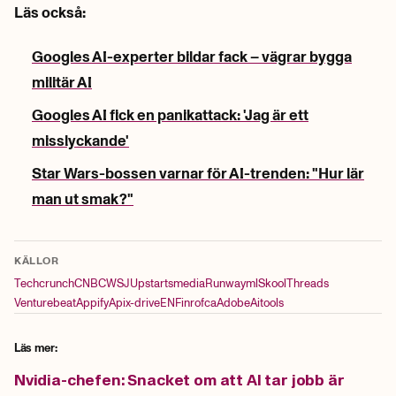
Läs också:
Googles AI-experter bildar fack – vägrar bygga
militär AI
Googles AI fick en panikattack: 'Jag är ett
misslyckande'
Star Wars-bossen varnar för AI-trenden: "Hur lär
man ut smak?"
KÄLLOR
Techcrunch
CNBC
WSJ
Upstartsmedia
Runwayml
Skool
Threads
Venturebeat
Appify
Apix-drive
EN
Finrofca
Adobe
Aitools
Läs mer:
Nvidia-chefen: Snacket om att AI tar jobb är