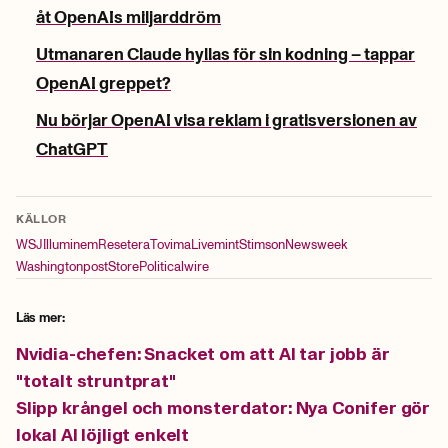
åt OpenAIs miljarddröm
Utmanaren Claude hyllas för sin kodning – tappar
OpenAI greppet?
Nu börjar OpenAI visa reklam i gratisversionen av
ChatGPT
KÄLLOR
WSJ
Illuminem
Resetera
Tovima
Livemint
Stimson
Newsweek
Washingtonpost
Store
Politicalwire
Läs mer:
Nvidia-chefen: Snacket om att AI tar jobb är
"totalt struntprat"
Slipp krångel och monsterdator: Nya Conifer gör
lokal AI löjligt enkelt