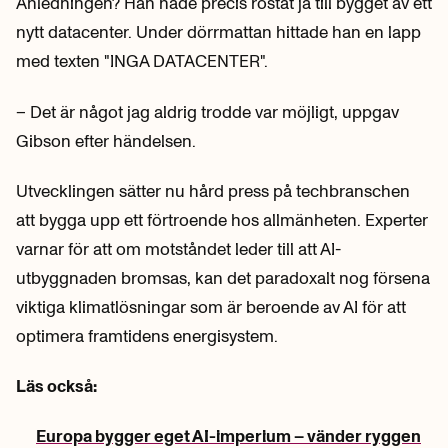
Anledningen? Han hade precis röstat ja till bygget av ett
nytt datacenter. Under dörrmattan hittade han en lapp
med texten "INGA DATACENTER".
– Det är något jag aldrig trodde var möjligt, uppgav
Gibson efter händelsen.
Utvecklingen sätter nu hård press på techbranschen
att bygga upp ett förtroende hos allmänheten. Experter
varnar för att om motståndet leder till att AI-
utbyggnaden bromsas, kan det paradoxalt nog försena
viktiga klimatlösningar som är beroende av AI för att
optimera framtidens energisystem.
Läs också:
Europa bygger eget AI-imperium – vänder ryggen