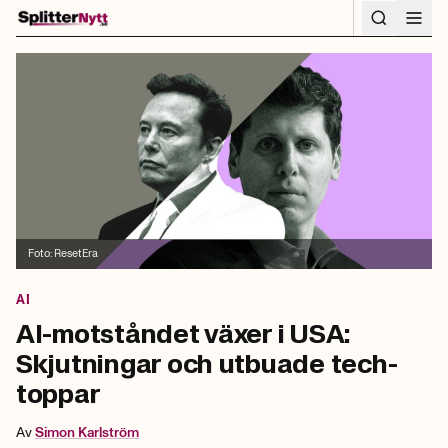
Hoppa till innehåll
Foto:
ResetEra
AI
AI-motståndet växer i USA:
Skjutningar och utbuade tech-
toppar
Av
Simon
Karlström