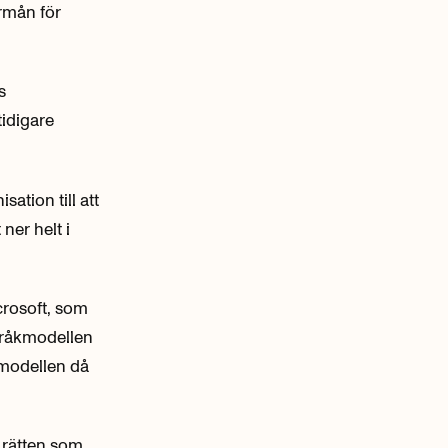
örmån för
s
tidigare
ation till att
ner helt i
crosoft, som
språkmodellen
 modellen då
i rätten som