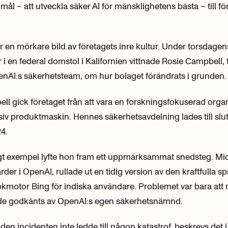
mål – att utveckla säker AI för mänsklighetens bästa – till f
 en mörkare bild av företagets inre kultur. Under torsdagen
 i en federal domstol i Kalifornien vittnade Rosie Campbell, 
enAI:s säkerhetsteam, om hur bolaget förändrats i grunden.
ll gick företaget från att vara en forskningsfokuserad organis
siv produktmaskin. Hennes säkerhetsavdelning lades till slut 
4.
igt exempel lyfte hon fram ett uppmärksammat snedsteg. Mi
jarder i OpenAI, rullade ut en tidig version av den kraftfulla 
ökmotor Bing för indiska användare. Problemet var bara att
de godkänts av OpenAI:s egen säkerhetsnämnd.
den incidenten inte ledde till någon katastrof, beskrevs det 