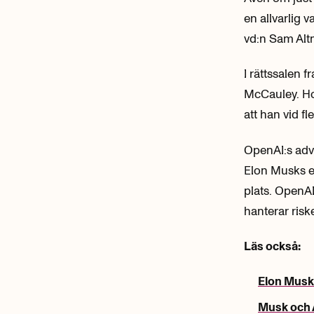
en allvarlig 
vd:n Sam Altm
I rättssalen
McCauley. Ho
att han vid fle
OpenAI:s adv
Elon Musks eg
plats. OpenAI
hanterar risk
Läs också:
Elon Musks
Musk och A