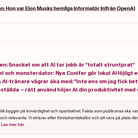
n: Hon var Elon Musks hemliga informatör inifrån OpenAI
en: Snacket om att AI tar jobb är "totalt struntprat"
l och monsterdator: Nya Conifer gör lokal AI löjligt 
 AI-tränare vägrar åka med: "Inte ens om jag fick bet
ställda – rätt använd höjer AI din produktivitet med
stik bygger på trovärdighet och opartiskhet. Fakta som publiceras ska va
 och relevanta. Vi strävar efter förstahandskällor och att vara på plats dä
.
Läs mer här.