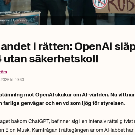
marski / Unsplash
jandet i rätten: OpenAI slä
 utan säkerhetskoll
tröm
 2026 kl. 19:30
stämning mot OpenAI skakar om AI-världen. Nu vittnar
 farliga genvägar och en vd som ljög för styrelsen.
aget bakom ChatGPT, befinner sig i en intensiv rättslig tvis
 Elon Musk. Kärnfrågan i rättegången är om AI-labbet har ö