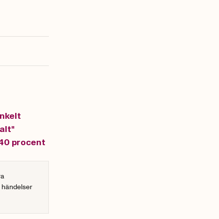
enkelt
alt"
 40 procent
ra
r händelser