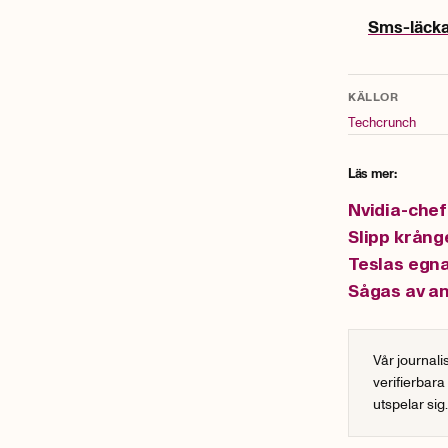
Sms-läcka
KÄLLOR
Techcrunch
Läs mer:
Nvidia-chef
Slipp krånge
Teslas egna
Sågas av an
Vår journali
verifierbara
utspelar sig