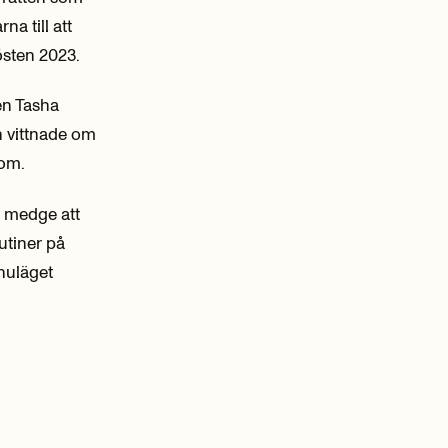
a till att
östen 2023.
en Tasha
h vittnade om
nom.
t medge att
utiner på
nuläget