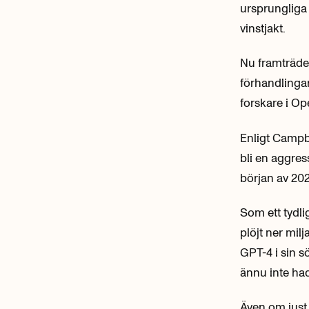
ursprungliga 
vinstjakt.
Nu framträder
förhandlingar
forskare i Op
Enligt Campbe
bli en aggres
början av 202
Som ett tydl
plöjt ner mil
GPT-4 i sin s
ännu inte ha
Även om just 