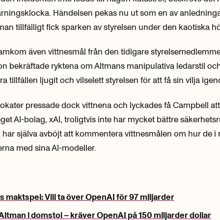
varningsklocka. Händelsen pekas nu ut som en av anledningarn
an tillfälligt fick sparken av styrelsen under den kaotiska h
 framkom även vittnesmål från den tidigare styrelsemedlemm
n bekräftade ryktena om Altmans manipulativa ledarstil oc
ra tillfällen ljugit och vilselett styrelsen för att få sin vilja ige
okater pressade dock vittnena och lyckades få Campbell at
et AI-bolag, xAI, troligtvis inte har mycket bättre säkerhetsr
 har själva avböjt att kommentera vittnesmålen om hur de i 
erna med sina AI-modeller.
 maktspel: Vill ta över OpenAI för 97 miljarder
ltman i domstol – kräver OpenAI på 150 miljarder dollar