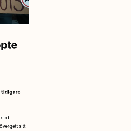
ppte
 tidigare
t med
vergett sitt