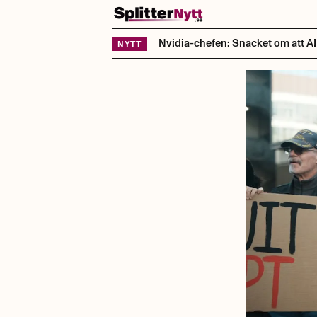
Hoppa till innehåll
Nvidia-chefen: Snacket om att AI t
NYTT