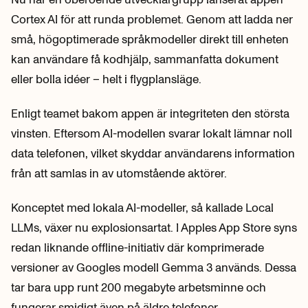
Cortex AI för att runda problemet. Genom att ladda ner
små, högoptimerade språkmodeller direkt till enheten
kan användare få kodhjälp, sammanfatta dokument
eller bolla idéer – helt i flygplansläge.
Enligt teamet bakom appen är integriteten den största
vinsten. Eftersom AI-modellen svarar lokalt lämnar noll
data telefonen, vilket skyddar användarens information
från att samlas in av utomstående aktörer.
Konceptet med lokala AI-modeller, så kallade Local
LLMs, växer nu explosionsartat. I Apples App Store syns
redan liknande offline-initiativ där komprimerade
versioner av Googles modell Gemma 3 används. Dessa
tar bara upp runt 200 megabyte arbetsminne och
fungerar smidigt även på äldre telefoner.