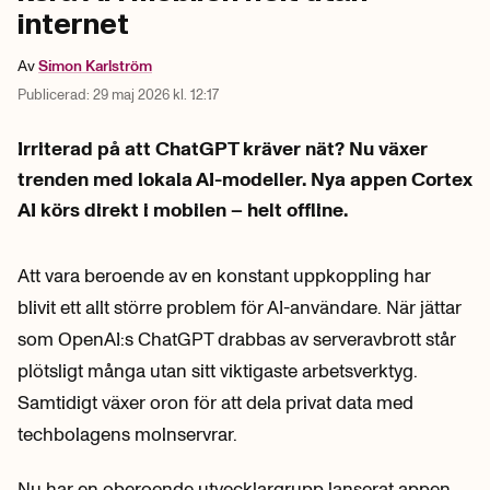
internet
Av
Simon
Karlström
Publicerad:
29 maj 2026 kl. 12:17
Irriterad på att ChatGPT kräver nät? Nu växer
trenden med lokala AI-modeller. Nya appen Cortex
AI körs direkt i mobilen – helt offline.
Att vara beroende av en konstant uppkoppling har
blivit ett allt större problem för AI-användare. När jättar
som OpenAI:s ChatGPT drabbas av serveravbrott står
plötsligt många utan sitt viktigaste arbetsverktyg.
Samtidigt växer oron för att dela privat data med
techbolagens molnservrar.
Nu har en oberoende utvecklargrupp lanserat appen