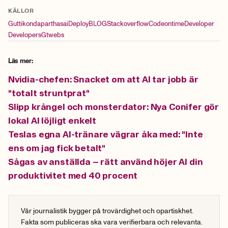
KÄLLOR
Guttikondaparthasai
Deploy
BLOG
Stackoverflow
Codeontime
Developer
Developers
Gtwebs
Läs mer:
Nvidia-chefen: Snacket om att AI tar jobb är
"totalt struntprat"
Slipp krångel och monsterdator: Nya Conifer gör
lokal AI löjligt enkelt
Teslas egna AI-tränare vägrar åka med: "Inte
ens om jag fick betalt"
Sågas av anställda – rätt använd höjer AI din
produktivitet med 40 procent
Vår journalistik bygger på trovärdighet och opartiskhet.
Fakta som publiceras ska vara verifierbara och relevanta.