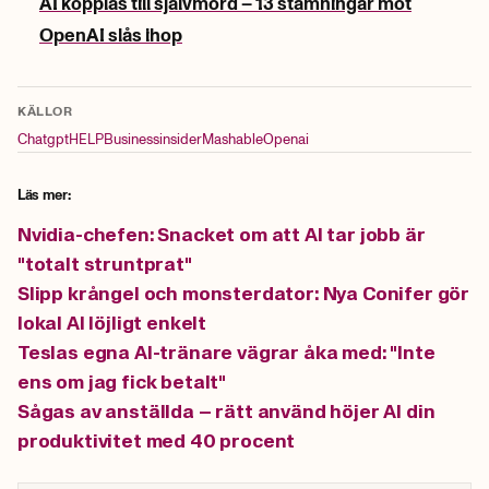
AI kopplas till självmord – 13 stämningar mot
OpenAI slås ihop
KÄLLOR
Chatgpt
HELP
Businessinsider
Mashable
Openai
Läs mer:
Nvidia-chefen: Snacket om att AI tar jobb är
"totalt struntprat"
Slipp krångel och monsterdator: Nya Conifer gör
lokal AI löjligt enkelt
Teslas egna AI-tränare vägrar åka med: "Inte
ens om jag fick betalt"
Sågas av anställda – rätt använd höjer AI din
produktivitet med 40 procent