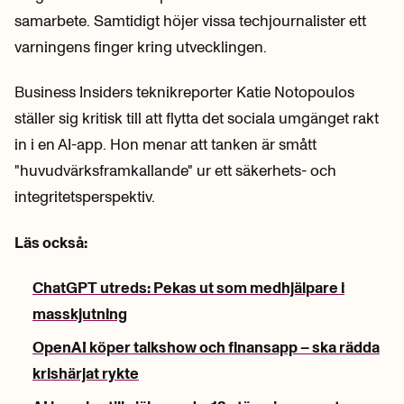
samarbete. Samtidigt höjer vissa techjournalister ett
varningens finger kring utvecklingen.
Business Insiders teknikreporter Katie Notopoulos
ställer sig kritisk till att flytta det sociala umgänget rakt
in i en AI-app. Hon menar att tanken är smått
"huvudvärksframkallande" ur ett säkerhets- och
integritetsperspektiv.
Läs också:
ChatGPT utreds: Pekas ut som medhjälpare i
masskjutning
OpenAI köper talkshow och finansapp – ska rädda
krishärjat rykte