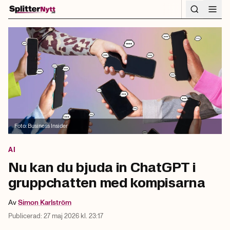
Hoppa till innehåll
Foto:
Business Insider
AI
Nu kan du bjuda in ChatGPT i
gruppchatten med kompisarna
Av
Simon
Karlström
Publicerad:
27 maj 2026 kl. 23:17