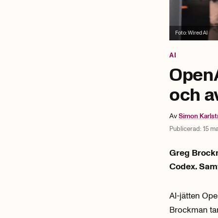
Foto:
Wired AI
AI
OpenA
och av
Av
Simon
Karls
Publicerad:
15 ma
Greg Brockm
Codex. Samt
AI-jätten Op
Brockman tar 