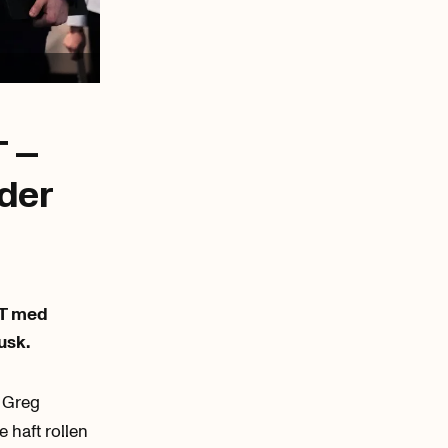
T –
rder
PT med
usk.
 Greg
e haft rollen