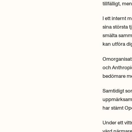
tillfälligt, 
I ett internt
sina största
smälta samman
kan utföra di
Omorganisati
och Anthropic
bedömare men
Samtidigt so
uppmärksamm
har stämt Open
Under ett vit
värd närmare 