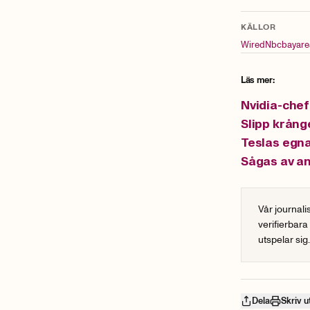
KÄLLOR
Wired
Nbcbayare
Läs mer:
Nvidia-chef
Slipp krånge
Teslas egna
Sågas av an
Vår journali
verifierbara
utspelar sig
Dela
Skriv u