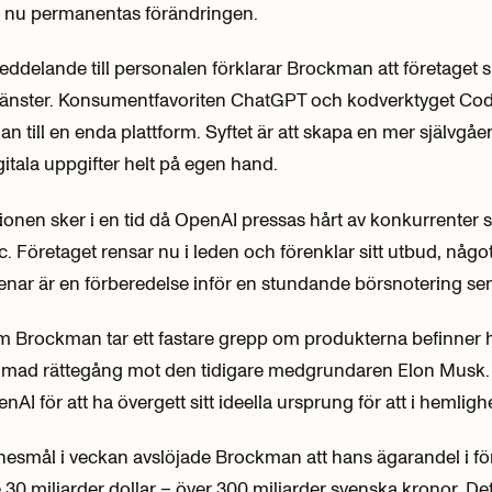
men nu permanentas förändringen.
 meddelande till personalen förklarar Brockman att företaget s
 tjänster. Konsumentfavoriten ChatGPT och kodverktyget Co
 till en enda plattform. Syftet är att skapa en mer självgå
gitala uppgifter helt på egen hand.
onen sker i en tid då OpenAI pressas hårt av konkurrenter
. Företaget rensar nu i leden och förenklar sitt utbud, någ
ar är en förberedelse inför en stundande börsnotering sena
m Brockman tar ett fastare grepp om produkterna befinner h
ad rättegång mot den tidigare medgrundaren Elon Musk. 
AI för att ha övergett sitt ideella ursprung för att i hemlighe
tnesmål i veckan avslöjade Brockman att hans ägarandel i fö
30 miljarder dollar – över 300 miljarder svenska kronor. Dett