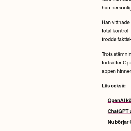
han personlig
Han vittnade
total kontrol
trodde faktisk
Trots stämni
fortsätter O
appen hinner 
Läs också:
OpenAI köp
ChatGPT u
Nu börjar 