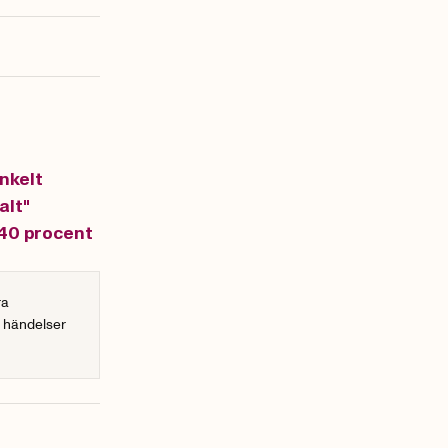
enkelt
alt"
 40 procent
ra
r händelser