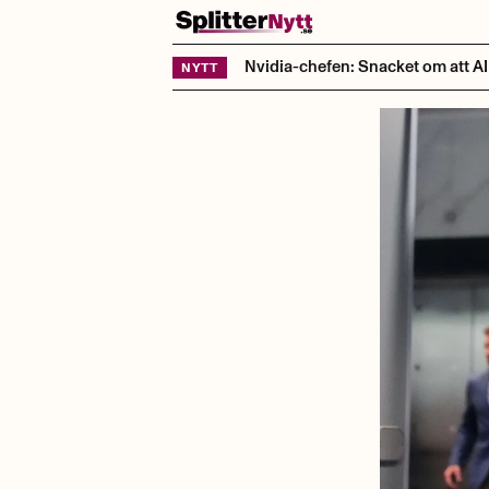
Hoppa till innehåll
Nvidia-chefen: Snacket om att AI t
NYTT