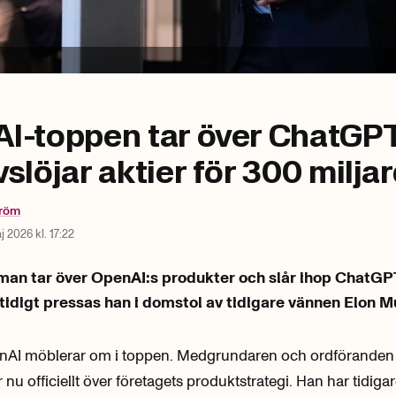
I-toppen tar över ChatGP
slöjar aktier för 300 milja
tröm
j 2026 kl. 17:22
an tar över OpenAI:s produkter och slår ihop ChatG
idigt pressas han i domstol av tidigare vännen Elon M
enAI möblerar om i toppen. Medgrundaren och ordföranden
nu officiellt över företagets produktstrategi. Han har tidigar