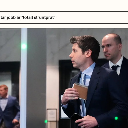
ar jobb är "totalt struntprat"