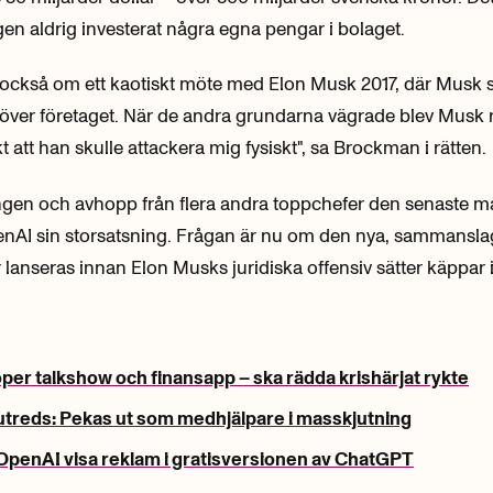
en aldrig investerat några egna pengar i bolaget.
 också om ett kaotiskt möte med Elon Musk 2017, där Musk s
l över företaget. När de andra grundarna vägrade blev Musk 
t att han skulle attackera mig fysiskt", sa Brockman i rätten.
ngen och avhopp från flera andra toppchefer den senaste 
penAI sin storsatsning. Frågan är nu om den nya, sammansla
lanseras innan Elon Musks juridiska offensiv sätter käppar i 
er talkshow och finansapp – ska rädda krishärjat rykte
treds: Pekas ut som medhjälpare i masskjutning
OpenAI visa reklam i gratisversionen av ChatGPT