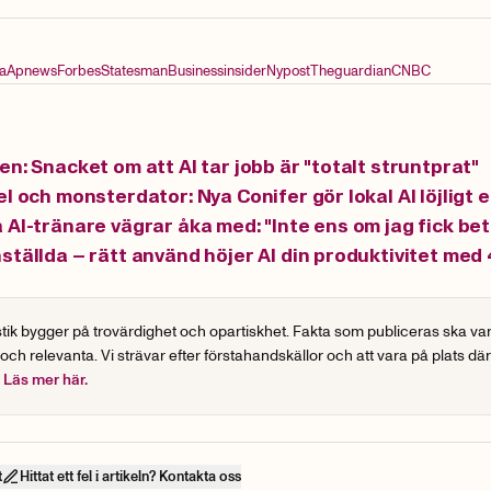
a
Apnews
Forbes
Statesman
Businessinsider
Nypost
Theguardian
CNBC
en: Snacket om att AI tar jobb är "totalt struntprat"
l och monsterdator: Nya Conifer gör lokal AI löjligt 
 AI-tränare vägrar åka med: "Inte ens om jag fick bet
ställda – rätt använd höjer AI din produktivitet med
stik bygger på trovärdighet och opartiskhet. Fakta som publiceras ska va
 och relevanta. Vi strävar efter förstahandskällor och att vara på plats dä
.
Läs mer här.
t
Hittat ett fel i artikeln? Kontakta oss