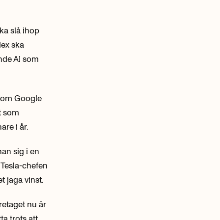
ka slå ihop
dex ska
ende AI som
 som Google
ot som
re i år.
an sig i en
Tesla-chefen
t jaga vinst.
retaget nu är
a trots att