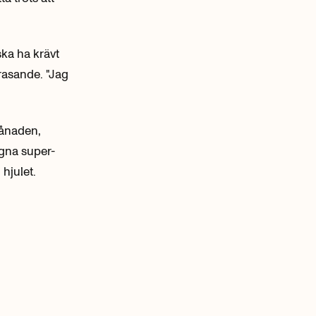
ka ha krävt
rasande. "Jag
månaden,
gna super-
hjulet.