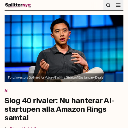
Hoppa till innehåll
Foto:
Investors Go Hard for Voice AI With a String of Big January Deals
AI
Slog 40 rivaler: Nu hanterar AI-
startupen alla Amazon Rings
samtal