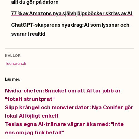
allt du gör på datorn
77 % av Amazons nya självhjälpsböcker skrivs av AI
ChatGPT-skaparens nya drag: AI som lyssnar och
svarar i realtid
KÄLLOR
Techcrunch
Läs mer:
Nvidia-chefen: Snacket om att AI tar jobb är
"totalt struntprat"
Slipp krångel och monsterdator: Nya Conifer gör
lokal AI löjligt enkelt
Teslas egna AI-tränare vägrar åka med: "Inte
ens om jag fick betalt"