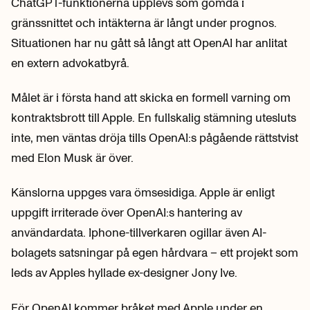
ChatGPT-funktionerna upplevs som gömda i
gränssnittet och intäkterna är långt under prognos.
Situationen har nu gått så långt att OpenAI har anlitat
en extern advokatbyrå.
Målet är i första hand att skicka en formell varning om
kontraktsbrott till Apple. En fullskalig stämning utesluts
inte, men väntas dröja tills OpenAI:s pågående rättstvist
med Elon Musk är över.
Känslorna uppges vara ömsesidiga. Apple är enligt
uppgift irriterade över OpenAI:s hantering av
användardata. Iphone-tillverkaren ogillar även AI-
bolagets satsningar på egen hårdvara – ett projekt som
leds av Apples hyllade ex-designer Jony Ive.
För OpenAI kommer bråket med Apple under en