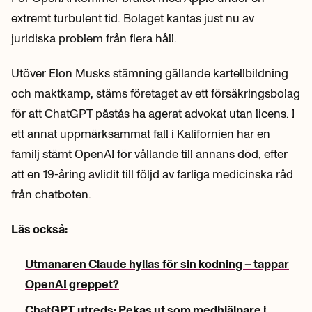
extremt turbulent tid. Bolaget kantas just nu av
juridiska problem från flera håll.
Utöver Elon Musks stämning gällande kartellbildning
och maktkamp, stäms företaget av ett försäkringsbolag
för att ChatGPT påstås ha agerat advokat utan licens. I
ett annat uppmärksammat fall i Kalifornien har en
familj stämt OpenAI för vållande till annans död, efter
att en 19-åring avlidit till följd av farliga medicinska råd
från chatboten.
Läs också:
Utmanaren Claude hyllas för sin kodning – tappar
OpenAI greppet?
ChatGPT utreds: Pekas ut som medhjälpare i