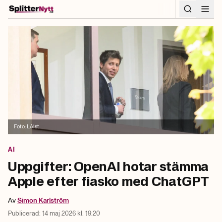
Hoppa till innehåll
Foto:
LAist
AI
Uppgifter: OpenAI hotar stämma
Apple efter fiasko med ChatGPT
Av
Simon
Karlström
Publicerad:
14 maj 2026 kl. 19:20