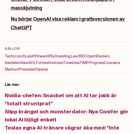
masskjutning
Nu börjar OpenAI visa reklam i gratisversionen av
ChatGPT
KÄLLOR
Techcrunch
Laist
Rttnews
WSJ
Investing
Law360
Cityam
Reuters
Insidetechlaw
AOL
Forbes
Huntress
Timelines
TIME
Progress
Coursera
Medium
Preceden
Openai
Läs mer:
Nvidia-chefen: Snacket om att AI tar jobb är
"totalt struntprat"
Slipp krångel och monsterdator: Nya Conifer gör
lokal AI löjligt enkelt
Teslas egna AI-tränare vägrar åka med: "Inte