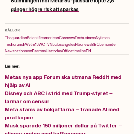
Stämningen mot Meta: 50-plussare löpte 2,5
gånger högre risk att sparkas
KÄLLOR
Theguardian
Scientificamerican
Cbsnews
Foxbusiness
Nytimes
Techcrunch
Wvtm13
WCTV
Nbclosangeles
Nbcnews
BBC
Lemonde
Newsnationnow
Barrons
Usatoday
Officetimeline
EN
Läs mer:
Metas nya app Forum ska utmana Reddit med
hjälp av AI
Disney och ABC i strid med Trump-styret –
larmar om censur
Meta stäms av bokjättarna – tränade AI med
piratkopior
Musk sparade 150 miljoner dollar på Twitter –
slipper undan med kaffepengar