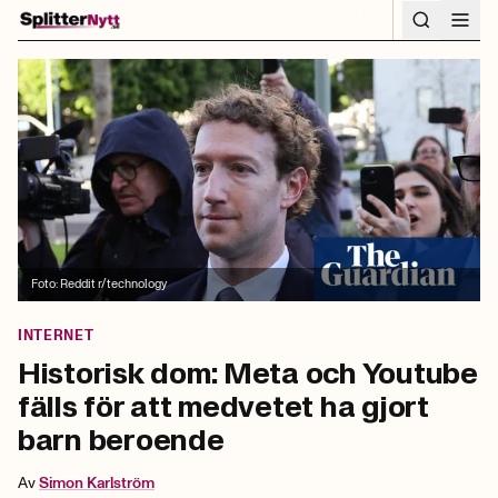
Hoppa till innehåll
Foto:
Reddit r/technology
INTERNET
Historisk dom: Meta och Youtube
fälls för att medvetet ha gjort
barn beroende
Av
Simon
Karlström