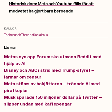
Historisk dom: Meta och Youtube fälls för att
medvetet ha gjort barn beroende
KÄLLOR
Techcrunch
Threads
Socialrails
Läs mer:
Metas nya app Forum ska utmana Reddit med
hjälp av AI
Disney och ABC i strid med Trump-styret –
larmar om censur
Meta stäms av bokjättarna – tränade AI med
piratkopior
Musk sparade 150 miljoner dollar på Twitter –
slipper undan med kaffepengar