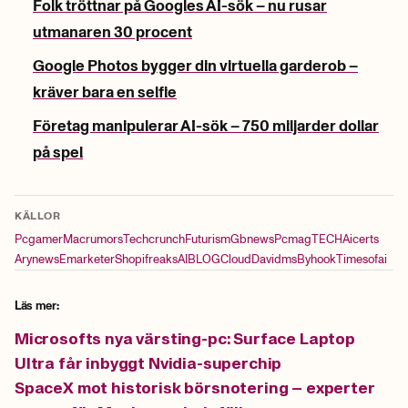
Folk tröttnar på Googles AI-sök – nu rusar
utmanaren 30 procent
Google Photos bygger din virtuella garderob –
kräver bara en selfie
Företag manipulerar AI-sök – 750 miljarder dollar
på spel
KÄLLOR
Pcgamer
Macrumors
Techcrunch
Futurism
Gbnews
Pcmag
TECH
Aicerts
Arynews
Emarketer
Shopifreaks
AI
BLOG
Cloud
Davidms
Byhook
Timesofai
Läs mer:
Microsofts nya värsting-pc: Surface Laptop
Ultra får inbyggt Nvidia-superchip
SpaceX mot historisk börsnotering – experter