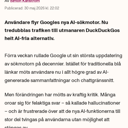
Av
Simon
Karlström
Publicerad:
30 maj 2026 kl. 22:02
Användare flyr Googles nya AI-sökmotor. Nu
tredubblas trafiken till utmanaren DuckDuckGos
helt AI-fria alternativ.
Förra veckan rullade Google ut sin största uppdatering
av sökmotorn på decennier. Istället för traditionella blå
länkar möts användare nu i allt högre grad av AI-
genererade sammanfattningar och chattgränssnitt.
Men förändringen har mötts av kraftig kritik. Många
oroar sig för felaktiga svar – så kallade hallucinationer
– och är frustrerade över att de nya AI-funktionerna till
stor del tvingas på användarna utan möjlighet att
stängas av.