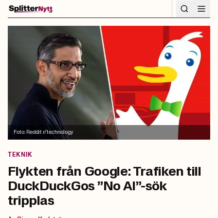
Hoppa till innehåll
Foto:
Reddit r/technology
TEKNIK
Flykten från Google: Trafiken till
DuckDuckGos ”No AI”-sök
tripplas