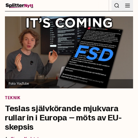
Hoppa till innehåll
Foto:
YouTube
TEKNIK
Teslas självkörande mjukvara
rullar in i Europa – möts av EU-
skepsis