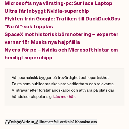
Microsofts nya värsting-pc: Surface Laptop
Ultra får inbyggt Nvidia-superchip
Flykten från Google: Trafiken till DuckDuckGos
”No AI”-sök tripplas
SpaceX mot historisk börsnotering – experter
varnar för Musks nya hajpfälla
Ny era för pc – Nvidia och Microsoft hintar om
hemligt superchipp
Vår journalistik bygger på trovärdighet och opartiskhet.
Fakta som publiceras ska vara verifierbara och relevanta.
Vi strävar efter förstahandskällor och att vara på plats där
händelser utspelar sig.
Läs mer här.
Dela
Skriv ut
Hittat ett fel i artikeln? Kontakta oss