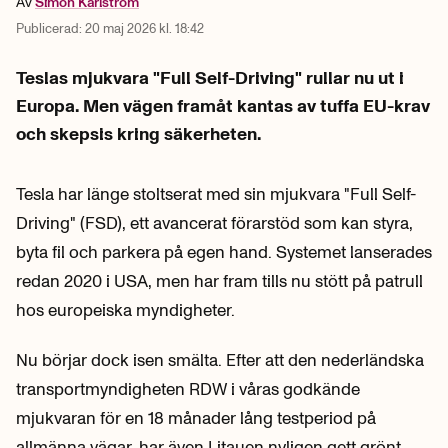
Av
Simon
Karlström
Publicerad:
20 maj 2026 kl. 18:42
Teslas mjukvara "Full Self-Driving" rullar nu ut i
Europa. Men vägen framåt kantas av tuffa EU-krav
och skepsis kring säkerheten.
Tesla har länge stoltserat med sin mjukvara "Full Self-
Driving" (FSD), ett avancerat förarstöd som kan styra,
byta fil och parkera på egen hand. Systemet lanserades
redan 2020 i USA, men har fram tills nu stött på patrull
hos europeiska myndigheter.
Nu börjar dock isen smälta. Efter att den nederländska
transportmyndigheten RDW i våras godkände
mjukvaran för en 18 månader lång testperiod på
allmänna vägar, har även Litauen nyligen gett grönt