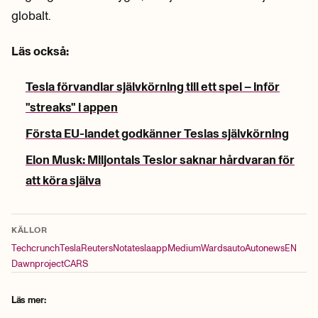
globalt.
Läs också:
Tesla förvandlar självkörning till ett spel – inför
"streaks" i appen
Första EU-landet godkänner Teslas självkörning
Elon Musk: Miljontals Teslor saknar hårdvaran för
att köra själva
KÄLLOR
Techcrunch
Tesla
Reuters
Notateslaapp
Medium
Wardsauto
Autonews
EN
Dawnproject
CARS
Läs mer: