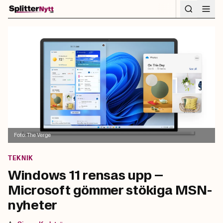
Hoppa till innehåll
Foto:
The Verge
TEKNIK
Windows 11 rensas upp –
Microsoft gömmer stökiga MSN-
nyheter