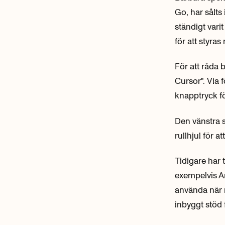
Go, har sålts
ständigt vari
för att styra
För att råda 
Cursor". Via
knapptryck fö
Den vänstra 
rullhjul för 
Tidigare har
exempelvis Ar
använda när 
inbyggt stöd 