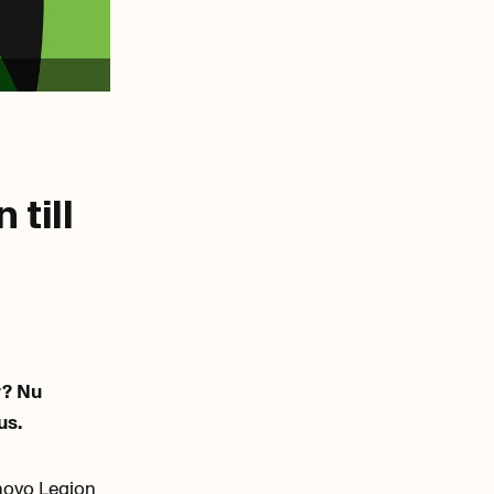
 till
r? Nu
us.
novo Legion