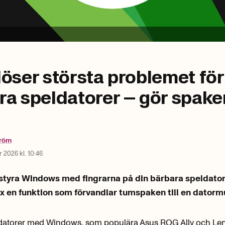
löser största problemet för
a speldatorer – gör spaken
tröm
r 2026 kl. 10:46
t styra Windows med fingrarna på din bärbara speldato
x en funktion som förvandlar tumspaken till en datorm
datorer med Windows, som populära Asus ROG Ally och Le