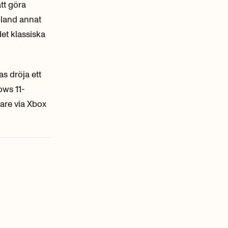
tt göra
bland annat
et klassiska
s dröja ett
ows 11-
are via Xbox