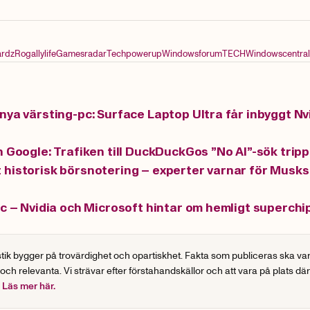
ardz
Rogallylife
Gamesradar
Techpowerup
Windowsforum
TECH
Windowscentral
nya värsting-pc: Surface Laptop Ultra får inbyggt Nv
n Google: Trafiken till DuckDuckGos ”No AI”-sök tripp
historisk börsnotering – experter varnar för Musks
pc – Nvidia och Microsoft hintar om hemligt superchi
stik bygger på trovärdighet och opartiskhet. Fakta som publiceras ska va
 och relevanta. Vi strävar efter förstahandskällor och att vara på plats dä
.
Läs mer här.