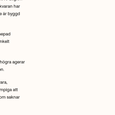
ukvaran har
te är byggd
amepad
nkelt
 högra agerar
en.
ara,
umpiga att
som saknar