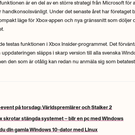
nktionen är en del av en större strategi från Microsoft för a
handkonsolsvänligt. Under det senaste året har företaget 
kompakt läge för Xbox-appen och nya gränssnitt som döljer d
t.
e testas funktionen i Xbox Insider-programmet. Det förvänta
an uppdateringen släpps i skarp version till alla svenska Wind
en den som är otålig kan redan nu anmäla sig som betatest
event på torsdag: Världspremiärer och Stalker 2
x skrotar stängda systemet – blir en pc med Windows
 du din gamla Windows 10-dator med Linux