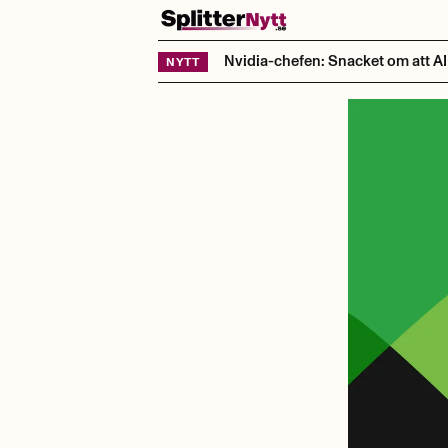
Hoppa till innehåll
Nvidia-chefen: Snacket om att AI t
NYTT