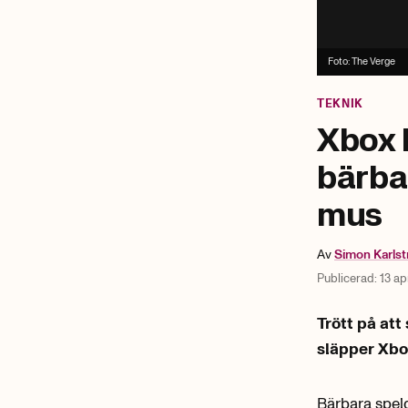
Foto:
The Verge
TEKNIK
Xbox 
bärbar
mus
Av
Simon
Karls
Publicerad:
13 ap
Trött på at
släpper Xbo
Bärbara spel