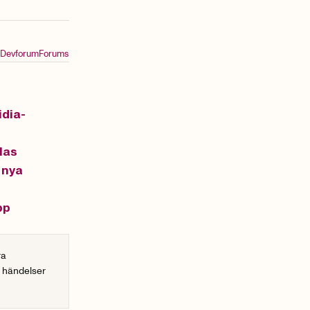
Devforum
Forums
idia-
las
 nya
pp
ra
r händelser