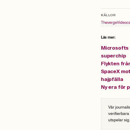
KÄLLOR
Theverge
Videoc
Läs mer:
Microsofts 
superchip
Flykten frå
SpaceX mot 
hajpfälla
Ny era för 
Vår journali
verifierbara
utspelar sig