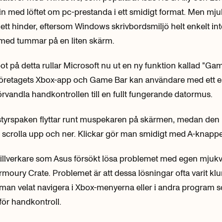
 in med löftet om pc-prestanda i ett smidigt format. Men mj
t ett hinder, eftersom Windows skrivbordsmiljö helt enkelt in
s med tummar på en liten skärm.
bot på detta rullar Microsoft nu ut en ny funktion kallad "G
 företagets Xbox-app och Game Bar kan användare med ett e
rvandla handkontrollen till en fullt fungerande datormus.
styrspaken flyttar runt muspekaren på skärmen, medan den
att scrolla upp och ner. Klickar gör man smidigt med A-knapp
 tillverkare som Asus försökt lösa problemet med egen mjukv
moury Crate. Problemet är att dessa lösningar ofta varit kl
man velat navigera i Xbox-menyerna eller i andra program 
för handkontroll.