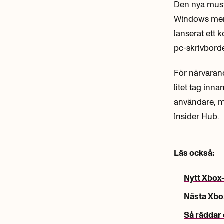
Den nya musfu
Windows mer 
lanserat ett 
pc-skrivborde
För närvarand
litet tag inn
användare, m
Insider Hub.
Läs också:
Nytt Xbox-
Nästa Xbo
Så räddar