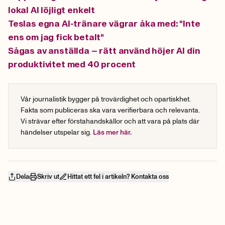
lokal AI löjligt enkelt
Teslas egna AI-tränare vägrar åka med: "Inte
ens om jag fick betalt"
Sågas av anställda – rätt använd höjer AI din
produktivitet med 40 procent
Vår journalistik bygger på trovärdighet och opartiskhet.
Fakta som publiceras ska vara verifierbara och relevanta.
Vi strävar efter förstahandskällor och att vara på plats där
händelser utspelar sig.
Läs mer här.
Dela
Skriv ut
Hittat ett fel i artikeln? Kontakta oss