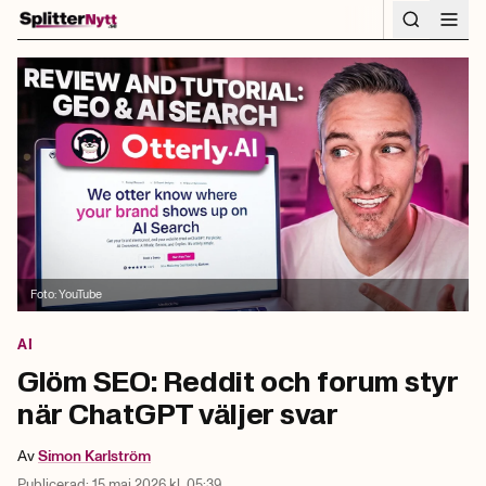
Hoppa till innehåll
Foto:
YouTube
AI
Glöm SEO: Reddit och forum styr
när ChatGPT väljer svar
Av
Simon
Karlström
Publicerad:
15 maj 2026 kl. 05:39