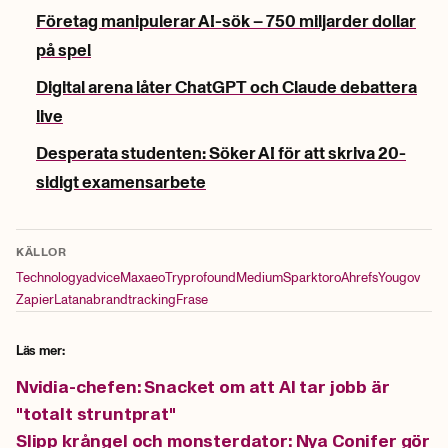
Företag manipulerar AI-sök – 750 miljarder dollar
på spel
Digital arena låter ChatGPT och Claude debattera
live
Desperata studenten: Söker AI för att skriva 20-
sidigt examensarbete
KÄLLOR
Technologyadvice
Maxaeo
Tryprofound
Medium
Sparktoro
Ahrefs
Yougov
Zapier
Latanabrandtracking
Frase
Läs mer:
Nvidia-chefen: Snacket om att AI tar jobb är
"totalt struntprat"
Slipp krångel och monsterdator: Nya Conifer gör