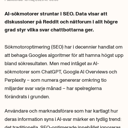
AI-sökmotorer struntar i SEO. Data visar att
diskussioner på Reddit och nätforum i allt högre
grad styr vilka svar chattbottarna ger.
Sökmotoroptimering (SEO) har i decennier handlat om
att behaga Googles algoritmer för att hamna högst upp
bland sökresultaten. Men med intåget av AI-
sökmotorer som ChatGPT, Google AI Overviews och
Perplexity – som numera genererar omkring tio
miljarder svar varje månad – har spelreglerna
förändrats i grunden.
Användare och marknadsförare som har kartlagt hur
deras information syns i AI-svar märker en tydlig trend:
det traditionella, SEO-optimerade innehållet ignoreras