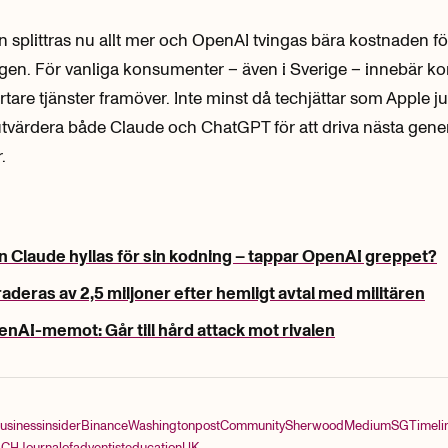
 splittras nu allt mer och OpenAI tvingas bära kostnaden fö
gen. För vanliga konsumenter – även i Sverige – innebär k
artare tjänster framöver. Inte minst då techjättar som Apple j
tvärdera både Claude och ChatGPT för att driva nästa genera
.
 Claude hyllas för sin kodning – tappar OpenAI greppet?
deras av 2,5 miljoner efter hemligt avtal med militären
nAI-memot: Går till hård attack mot rivalen
usinessinsider
Binance
Washingtonpost
Community
Sherwood
Medium
SG
Timeli
ECH
Journalofadventisteducation
UK