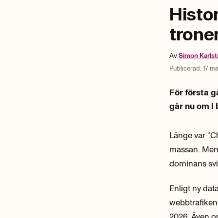
Histor
tronen
Av
Simon
Karls
Publicerad:
17 ma
För första 
går nu om i
Länge var "Ch
massan. Men n
dominans svi
Enligt ny dat
webbtrafiken f
2026. Även om