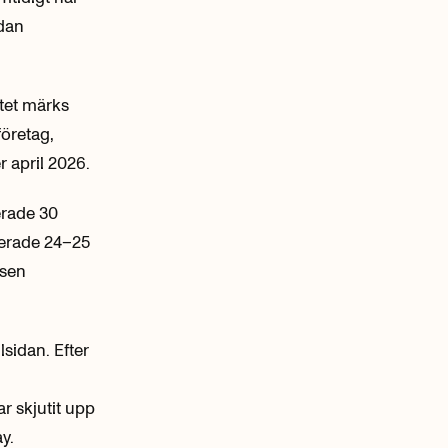
edan
ftet märks
företag,
 april 2026.
erade 30
rterade 24–25
usen
sidan. Efter
r skjutit upp
y.