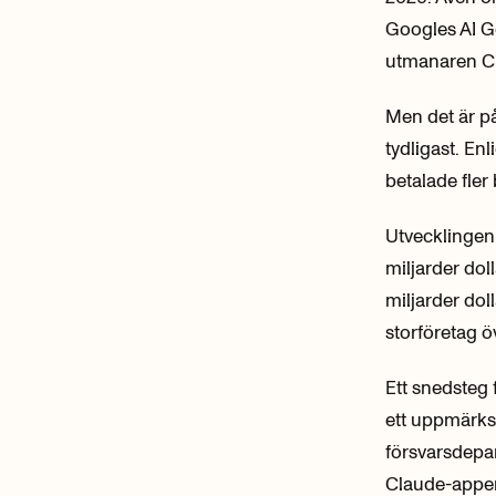
Googles AI Ge
utmanaren Cla
Men det är på
tydligast. En
betalade fler
Utvecklingen 
miljarder dol
miljarder dol
storföretag ö
Ett snedsteg
ett uppmärks
försvarsdepar
Claude-appen