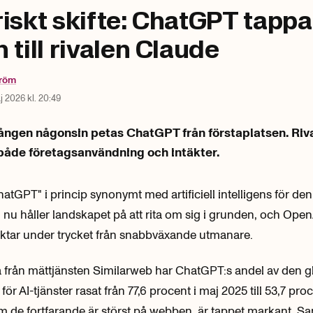
iskt skifte: ChatGPT tappa
 till rivalen Claude
tröm
j 2026 kl. 20:49
gången någonsin petas ChatGPT från förstaplatsen. Riv
 både företagsanvändning och intäkter.
atGPT" i princip synonymt med artificiell intelligens för de
u håller landskapet på att rita om sig i grunden, och Open
ktar under trycket från snabbväxande utmanare.
a från mättjänsten Similarweb har ChatGPT:s andel av den g
ör AI-tjänster rasat från 77,6 procent i maj 2025 till 53,7 proce
 de fortfarande är störst på webben, är tappet markant. Sa