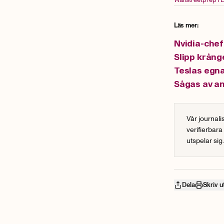
Läs mer:
Nvidia-chef
Slipp krånge
Teslas egna
Sågas av an
Vår journali
verifierbara
utspelar sig
Dela
Skriv u