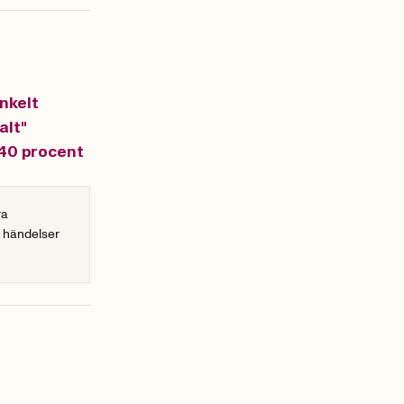
enkelt
alt"
 40 procent
ra
r händelser