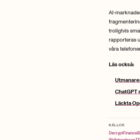
AI-marknaden
fragmenterin
troligtvis sm
rapporteras u
våra telefoner
Läs också:
Utmanaren
ChatGPT ra
Läckta Ope
KÄLLOR
Decrypt
Finance
B
Wallstreetprep
T