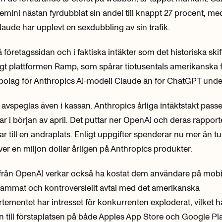
mini nästan fyrdubblat sin andel till knappt 27 procent, m
ude har upplevt en sexdubbling av sin trafik.
 företagssidan och i faktiska intäkter som det historiska ski
ligt plattformen Ramp, som spårar tiotusentals amerikanska 
 bolag för Anthropics AI-modell Claude än för ChatGPT under
avspeglas även i kassan. Anthropics årliga intäktstakt pass
lar i början av april. Det puttar ner OpenAI och deras rappo
lar till en andraplats. Enligt uppgifter spenderar nu mer än t
ver en miljon dollar årligen på Anthropics produkter.
 från OpenAI verkar också ha kostat dem användare på mobil
ammat och kontroversiellt avtal med det amerikanska
tementet har intresset för konkurrenten exploderat, vilket ha
 till förstaplatsen på både Apples App Store och Google Pla