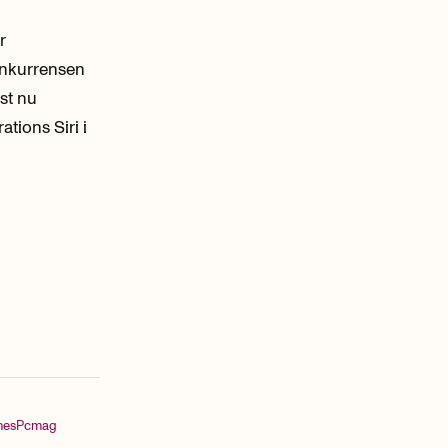
r
onkurrensen
ust nu
tions Siri i
nes
Pcmag