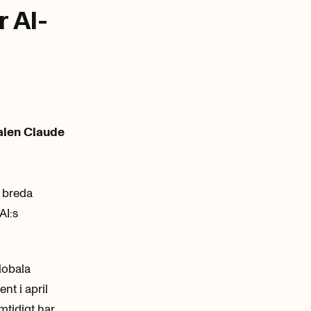
r AI-
alen Claude
n breda
AI:s
lobala
nt i april
mtidigt har