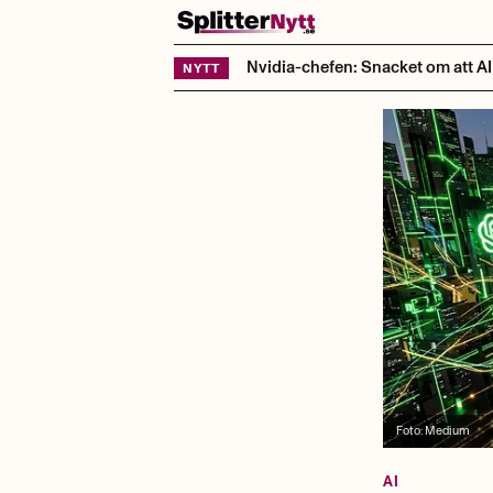
Hoppa till innehåll
Nvidia-chefen: Snacket om att AI t
NYTT
Foto:
Medium
AI