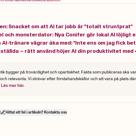
en: Snacket om att AI tar jobb är "totalt struntprat"
l och monsterdator: Nya Conifer gör lokal AI löjligt 
 AI-tränare vägrar åka med: "Inte ens om jag fick bet
ställda – rätt använd höjer AI din produktivitet med
stik bygger på trovärdighet och opartiskhet. Fakta som publiceras ska va
 och relevanta. Vi strävar efter förstahandskällor och att vara på plats dä
.
Läs mer här.
t
Hittat ett fel i artikeln? Kontakta oss