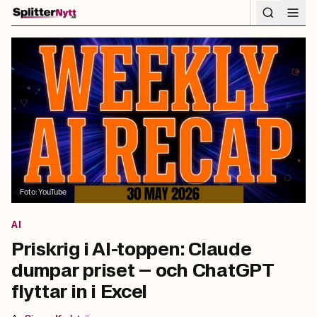
Hoppa till innehåll
Foto:
YouTube
AI
Priskrig i AI-toppen: Claude
dumpar priset – och ChatGPT
flyttar in i Excel