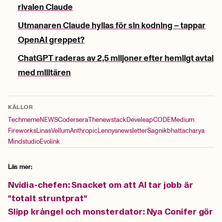
rivalen Claude
Utmanaren Claude hyllas för sin kodning – tappar
OpenAI greppet?
ChatGPT raderas av 2,5 miljoner efter hemligt avtal
med militären
KÄLLOR
Techmeme
NEWS
Codersera
Thenewstack
Develeap
CODE
Medium
Fireworks
Linas
Vellum
Anthropic
Lennysnewsletter
Sagnikbhattacharya
Mindstudio
Evolink
Läs mer:
Nvidia-chefen: Snacket om att AI tar jobb är
"totalt struntprat"
Slipp krångel och monsterdator: Nya Conifer gör