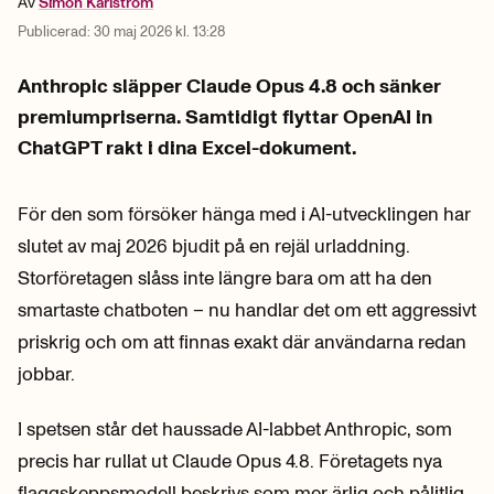
Av
Simon
Karlström
Publicerad:
30 maj 2026 kl. 13:28
Anthropic släpper Claude Opus 4.8 och sänker
premiumpriserna. Samtidigt flyttar OpenAI in
ChatGPT rakt i dina Excel-dokument.
För den som försöker hänga med i AI-utvecklingen har
slutet av maj 2026 bjudit på en rejäl urladdning.
Storföretagen slåss inte längre bara om att ha den
smartaste chatboten – nu handlar det om ett aggressivt
priskrig och om att finnas exakt där användarna redan
jobbar.
I spetsen står det haussade AI-labbet Anthropic, som
precis har rullat ut Claude Opus 4.8. Företagets nya
flaggskeppsmodell beskrivs som mer ärlig och pålitlig.